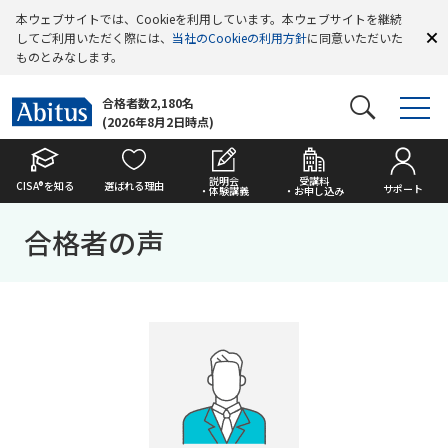
本ウェブサイトでは、Cookieを利用しています。本ウェブサイトを継続
してご利用いただく際には、
当社のCookieの利用方針
に同意いただいた
ものとみなします。
合格者数2,180名
(2026年8月2日時点)
説明会
受講料
CISA®を知る
選ばれる理由
サポート
・体験講義
・お申し込み
合格者の声