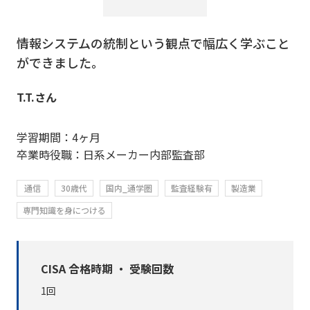
情報システムの統制という観点で幅広く学ぶこと
ができました。
T.T.さん
学習期間：4ヶ月
卒業時役職：日系メーカー内部監査部
通信
30歳代
国内_通学圏
監査経験有
製造業
専門知識を身につける
CISA 合格時期 ・ 受験回数
1回