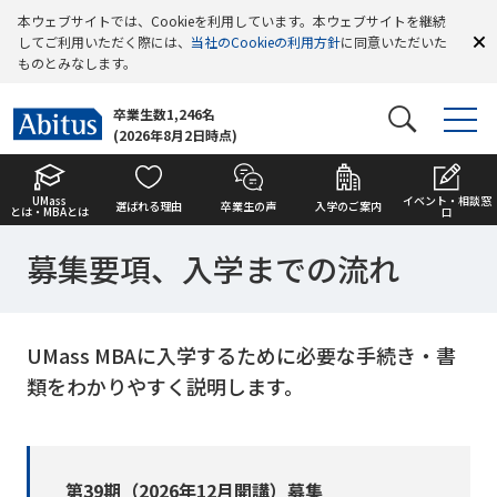
本ウェブサイトでは、Cookieを利用しています。本ウェブサイトを継続
してご利用いただく際には、
当社のCookieの利用方針
に同意いただいた
ものとみなします。
卒業生数1,246名
(2026年8月2日時点)
UMass
イベント・相談窓
選ばれる理由
卒業生の声
入学のご案内
とは・MBAとは
口
募集要項、入学までの流れ
UMass MBAに入学するために必要な手続き・書
類をわかりやすく説明します。
第39期（2026年12月開講）募集