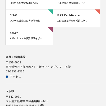
内部監査の世界標準を学ぶ
不正対策の世界標準を学ぶ
CISA®
IFRS Certificate
システム監査の世界標準習得
国際会計基準を体系的に学ぶ
AAIA™
AIガバナンスの世界標準を学ぶ
本社：新宿本校
〒151-0053
東京都渋谷区代々木2-1-1 新宿マインズタワー15階
03-3299-3330
アクセス
大阪校
〒542-0081
大阪府大阪市中央区南船場3-4-26
THE PEAK SHINSAIBASHI 13階