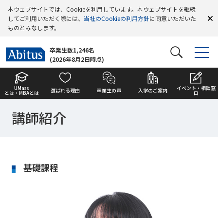
本ウェブサイトでは、Cookieを利用しています。本ウェブサイトを継続
してご利用いただく際には、
当社のCookieの利用方針
に同意いただいた
ものとみなします。
卒業生数1,246名
(2026年8月2日時点)
UMass
イベント・相談窓
選ばれる理由
卒業生の声
入学のご案内
とは・MBAとは
口
講師紹介
基礎課程