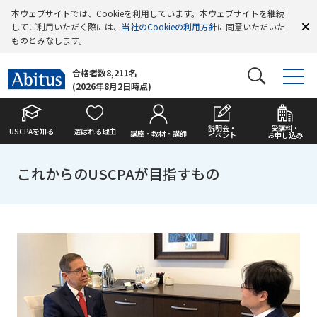
本ウェブサイトでは、Cookieを利用しています。本ウェブサイトを継続
してご利用いただく際には、
当社のCookieの利用方針
に同意いただいた
ものとみなします。
合格者数8,211名
(2026年8月2日時点)
説明会・
受講料・
USCPAを知る
選ばれる理由
講座・教材・講師
イベント
お申し込み
これからのUSCPAが目指すもの