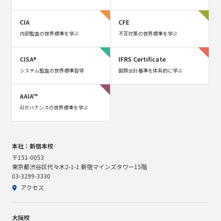
CIA
CFE
内部監査の世界標準を学ぶ
不正対策の世界標準を学ぶ
CISA®
IFRS Certificate
システム監査の世界標準習得
国際会計基準を体系的に学ぶ
AAIA™
AIガバナンスの世界標準を学ぶ
本社：新宿本校
〒151-0053
東京都渋谷区代々木2-1-1 新宿マインズタワー15階
03-3299-3330
アクセス
大阪校